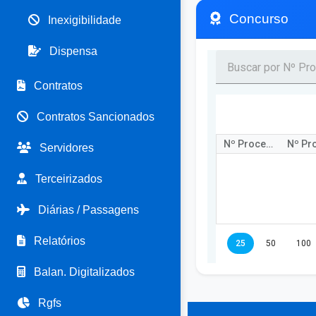
Concurso
Inexigibilidade
Dispensa
Contratos
Contratos Sancionados
Nº Processo
Nº Pr
Servidores
Terceirizados
Diárias / Passagens
Relatórios
25
50
100
Balan. Digitalizados
Rgfs